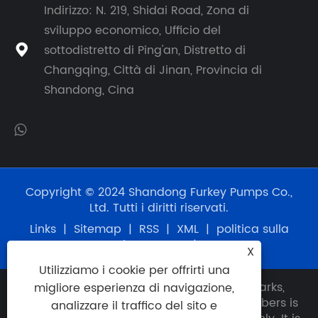
Indirizzo: N. 219, Shidai Road, Zona di
sviluppo economico, Ufficio del
sottodistretto di Ping'an, Distretto di

Changqing, Città di Jinan, Provincia di
Shandong, Cina
Copyright © 2024 Shandong Furkey Pumps Co.,
Ltd. Tutti i diritti riservati.
Links
|
Sitemap
|
RSS
|
XML
|
politica sulla
riservatezza
|
X
Utilizziamo i cookie per offrirti una
Disclaimer: Any use of OEM names, trademarks,
migliore esperienza di navigazione,
model numbers, item numbers or part numbers is
analizzare il traffico del sito e