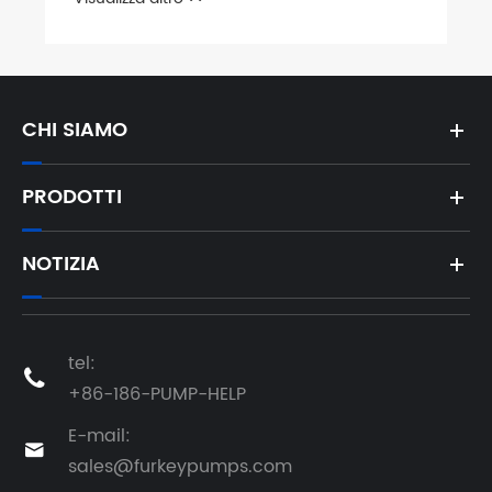
CHI SIAMO
PRODOTTI
NOTIZIA
tel:

+86-186-PUMP-HELP
E-mail:

sales@furkeypumps.com