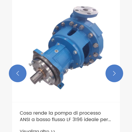
Che cos'è una pompa sommergibile
per acque reflue QW e come migliora
la gestione delle acque reflue?
Visualizza altro >>

