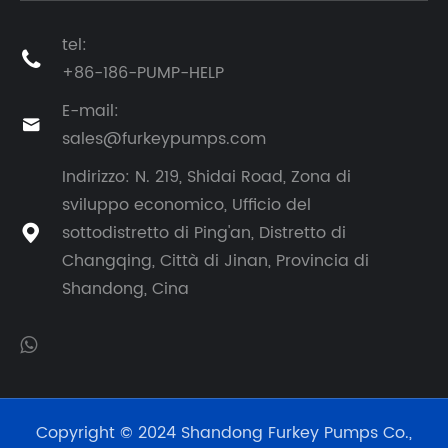
tel:

+86-186-PUMP-HELP
E-mail:

sales@furkeypumps.com
Indirizzo: N. 219, Shidai Road, Zona di
sviluppo economico, Ufficio del
sottodistretto di Ping'an, Distretto di

Changqing, Città di Jinan, Provincia di
Shandong, Cina
Copyright © 2024 Shandong Furkey Pumps Co.,