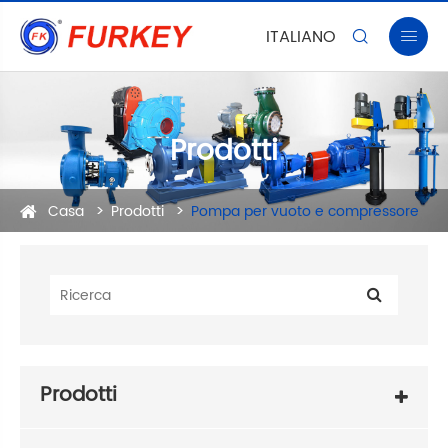
ITALIANO


Prodotti
Casa
Prodotti
Pompa per vuoto e compressore
Prodotti