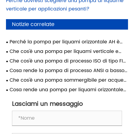
Perché dovresti scegliere una pompa di liquame
verticale per applicazioni pesanti?
Notizie correlate
Perché la pompa per liquami orizzontale AH è
stata il cavallo di battaglia dell'industria mineraria
Che cos'è una pompa per liquami verticale e
per 60 anni?
perché è essenziale per le applicazioni pesanti?
Che cos'è una pompa di processo ISO di tipo FIH
e perché è importante?
Cosa rende la pompa di processo ANSI a basso
flusso LF 3196 ideale per le applicazioni industriali?
Che cos'è una pompa sommergibile per acque
reflue QW e come migliora la gestione delle
Cosa rende una pompa per liquami orizzontale
acque reflue?
la scelta più affidabile per la movimentazione di
materiali pesanti?
Lasciami un messaggio