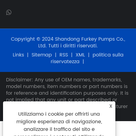
Copyright © 2024 Shandong Furkey Pumps Co.,
Ltd. Tutti i diritti riservati.
Links
|
Sitemap
|
RSS
|
XML
|
politica sulla
riservatezza
|
Disclaimer: Any use of OEM names, trademarks,
model numbers, item numbers or part numbers is
for reference and identification purposes only. It is
not implied that any unit or part described or
X
quoted herein is the product of any manufacturer
other than Furkey.
Utilizziamo i cookie per offrirti una
migliore esperienza di navigazione,
analizzare il traffico del sito e